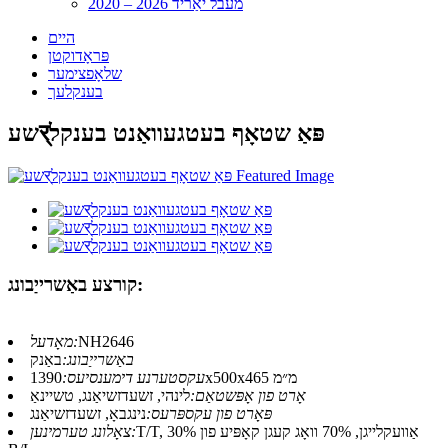
2020 – 2026 מעבל יאַריד
היים
פּראָדוקטן
שלאָפצימער
בענקלעך
שעर्פּאַ שטאָף בעטגעוואַנט בענקל
קורצע באַשרייַבונג:
NH2646
מאָדעל:
באַשרייַבונג:
באַנק
1390x500x465 מ״מ
עקסטערנע דימענסיעס:
אָרט פון אָפּשטאַם:
לינהי, זשעדזשיאַנג, טשיינאַ
פּאָרט פון עקספּרעס:
נינגבאָ, זשעדזשיאַנג
T/T, 30% אַוועקלייגן, 70% וואָג קעגן קאָפּיע פון ​​
צאָלונג טערמינען: