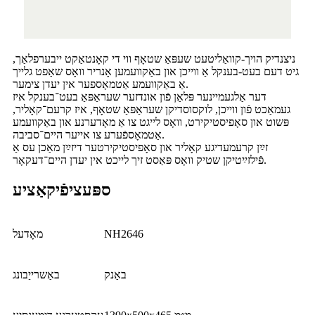
ניצנדיק הויך-קוואַליטעט שעפּאַ שטאָף ווי די קאָנטאַקט ייבערפלאַך,
גיט דעם בעט-בענקל אַ ווייכן און באַקוועמען אָנריר וואָס שאַפט גלייך
אַ באַקוועמע אַטמאָספער אין יעדן צימער.
דער אַלגעמיינער פּלאַן פֿון אונדזער שעראַפּאַ בעט־בענקל איז
געמאַכט פֿון ווייכן, לוקסוסדיקן שעראַפּאַ שטאָף, איז קרעם־קאָליר,
פּשוט און סאָפיסטיקירט, וואָס לייגט צו אַ מאָדערנע און באַקוועמע
אַטמאָספֿערע צו אייער היים־סביבה.
זײַן קרעמעדיגע קאָליר און סאָפיסטיקירטער דיזײַן מאַכן עס אַ
פֿילזײַטיקן שטיק וואָס פּאַסט זיך לייכט אין יעדן היים־דעקאָר.
ספּעציפֿיקאַציע
NH2646
מאָדעל
באַנק
באַשרייַבונג