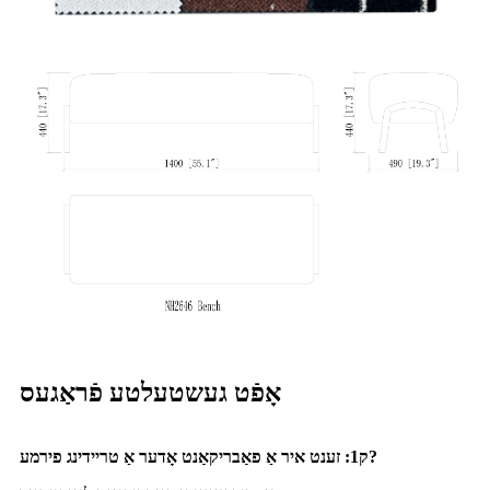
אָפֿט געשטעלטע פֿראַגעס
ק1: זענט איר אַ פאַבריקאַנט אָדער אַ טריידינג פירמע?