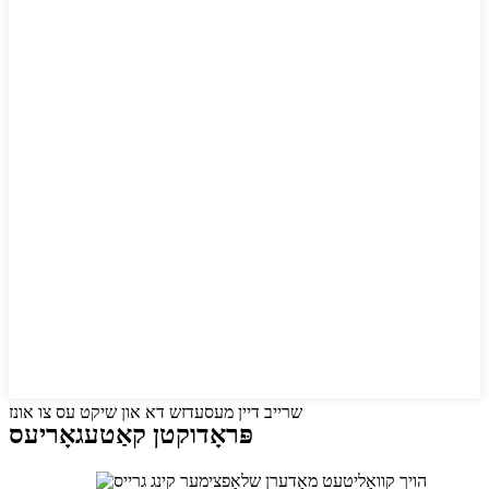
שרייב דיין מעסעדזש דא און שיקט עס צו אונז
פּראָדוקטן קאַטעגאָריעס