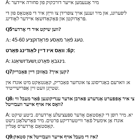
מיר אָננעמען אייער דורכקוק פון סחורה איידער
A:
ליפערונג, און מיר זענען אויך צופרידן צו ווייַזן איר די פאָטאָס פון די
פּראָדוקטן און פּאַקאַדזשאַז איידער לאָודינג.
ווען שיקט איר די אָרדער?
5
Q
45-60 טעג פֿאַר מאַסע פּראָדוקציע.
A:
ק6: וואָס איז דיין לאָודינג פּאָרט:
.
נינגבאָ פּאָרט
,
זשעדזשיאַנג
A:
באַזוכן דיין פאַבריק?
קען איך?
7
Q
א: ווארעם באַגריסונג צו אונדזער פאַבריק, קאָנטאַקט מיט אונדז אין
שטייַגן וועט זיין אַפּרישיייטיד.
צי איר אָפפערט אַנדערע פארבן אדער ענדיקונגען פֿאַר מעבל ווי
:
8
Q
וואָס איז אויף אייער וועבזייטל?
יא. מיר רופן די קאַסטאַם אָדער ספּעציעלע אָרדערס. ביטע שיקט
A:
אונדז אַן אימעיל פֿאַר ווייטערדיקע פרטים. מיר פאָרשלאָגן נישט
קאַסטאַם אָרדערס אָנליין.
איז די מעבל אויף אייער וועבזייטל אין סטאק?
:
9
Q