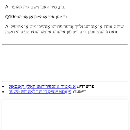
ניין, מיר האָבן נישט קיין לאַגער.
A:
:
ווי קען איך אָנהייבן אַן אָרדער
:
10
Q
שיקט אונדז אַן אָנפֿרעג גלייך אָדער פּרוּווט אָנהייבן מיט אַן אימעיל
A:
וואָס פֿרעגט וועגן די פּרייזן פֿון אייערע אינטערעסירטע פּראָדוקטן.
פריערדיג:
א נאַטור-אינספּירירטע האָלץ קאַנסאָול
ווייטער:
נייַאַסט יינציק דיזיינד לאַונדזש טשער