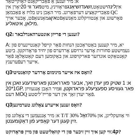
א: מיר זענען אַ פאַבריקאַנט לאָוקייטאַד
אין
לינהי
שטאָט,
זשעדזשיאַנג
פּראָווינץ, מיט
מער ווי 20
יאָרן אין
פאַבריקאַציע דערפאַרונג. מיר האָבן ניט בלויז אַ פאַכמאַן QC
פאָרשונג און אַנטוויקלונג מאַנשאַפֿט
אין
a
מאַנשאַפֿט, אָבער אויך
.
מילאן, איטאליע
זענען די פרייזן אונטערהאנדלבאר?
:
2
Q
יא, מיר קענען באַטראַכטן הנחות פֿאַר קייפל קאַנטיינערס פון
A:
געמישטע סחורות אָדער גרויסע אָרדערס פון יחיד פּראָדוקטן. ביטע
קאָנטאַקט אונדזער פארקויפונג און באַקומען דעם קאַטאַלאָג פֿאַר
אייער רעפֿערענץ.
וואָס איז אייער מינימום אָרדער קוואַנטיטי?
3
Q
א: 1 שטיק פון יעדן זאך, אבער פארראכטן פארשידענע זאכן אין
1*20GP. פאר געוויסע ספעציעלע פראדוקטן, וו
מיר האָבן אָנגעוויזן
Q פֿאַר יעדן זאַך אין דער פּרייז־ליסטע.
O
דעם M
וואָס זענען אייערע צאָלונג טערמינען?
3
Q
א: מיר אָננעמען די צאָלונג פון T/T 30% ווי אַוועקלייגן, און 70%
זאָל
זײַן קעגן דער קאָפּיע פֿון דאָקומענטן.
ווי קען איך זיין זיכער פון די קוואַליטעט פון מיין פּראָדוקט?
ק4: