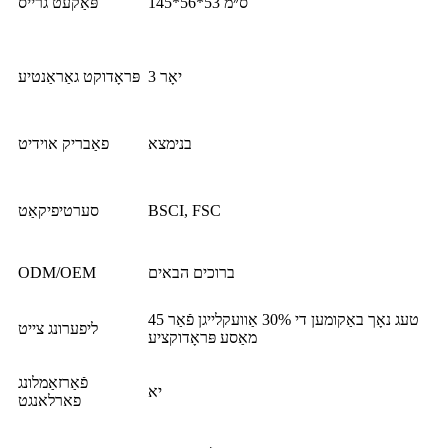
145*56*53 ס״מ
פּאַקעט גרייס
3 יאָר
פּראָדוקט גאַראַנטיע
בנימצא
פאַבריק אוידיט
BSCI, FSC
סערטיפיקאַט
ברוכים הבאים
ODM/OEM
45 טעג נאָך באַקומען די 30% אַוועקלייגן פֿאַר
ליפערונג צייט
מאַסע פּראָדוקציע
פֿאַרזאַמלונג
יא
פארלאנגט