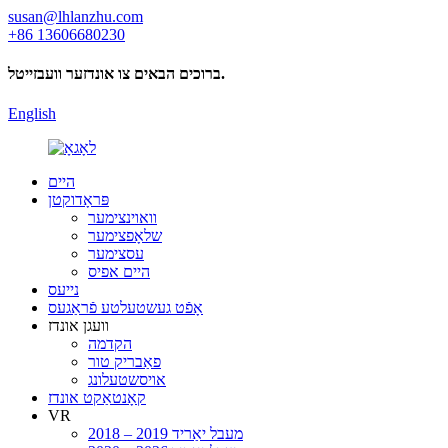
susan@lhlanzhu.com
+86 13606680230
ברוכים הבאים צו אונדזער וועבזייטל.
English
היים
פּראָדוקטן
וואוינצימער
שלאָפצימער
עסצימער
היים אפיס
נייעס
אָפֿט געשטעלטע פֿראַגעס
וועגן אונדז
הקדמה
פאַבריק טור
אויסשטעלונג
קאָנטאַקט אונדז
VR
2018 – 2019 מעבל יאַריד