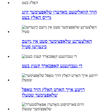
הויך קוואַליטעט מאָדערן שלאָפצימער קינג
גרייס האָלץ בעט
האָלצערנע שלאָפצימער סעט אין נײַעם
כינעזישן סטיל
די געבויגענע קאָפּבאָרד קעניג בעט
רויטע אייַך האַרט האָלץ הויך טאָפּל
שלאָפצימער שטעלן