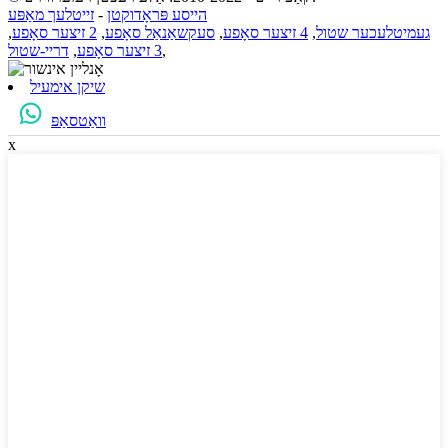
הייסע פּראָדוקטן
-
זייטלעך מאַפּע
געמיטלעכער שטול
,
4 זיצער סאָפע
,
סעקשאַנאַל סאָפע
,
2 זיצער סאָפע
,
,
3 זיצער סאָפע
,
דריי-שטול
שיקן אימעיל
וואַטסאַפּ
x