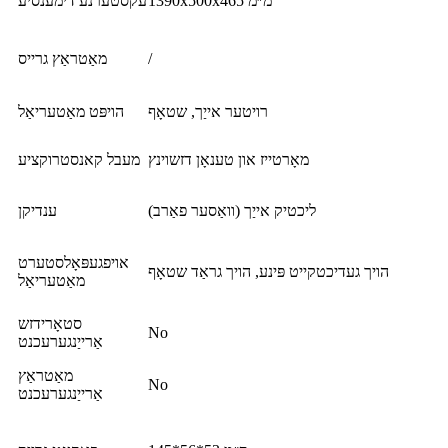
1390x500x465 מ״מ
עקסטערנע דימענסיע
/
מאַטראַץ גרייס
רויטער אייַך, שטאָף
הויפּט מאַטעריאַל
מאָרטייז און טענאָן דזשוינץ
מעבל קאנסטרוקציע
ליכטיק אייַך (וואַסער פאַרב)
ענדיקן
אויפגעפּאָלסטערט
הויך געדיכטקייט פּינע, הויך גראַד שטאָף
מאַטעריאַל
סטאָרידזש
No
אַרייַנגערעכנט
מאַטראַץ
No
אַרייַנגערעכנט