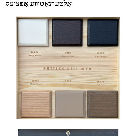
אַלטערנאַטיווע אָפּציעס