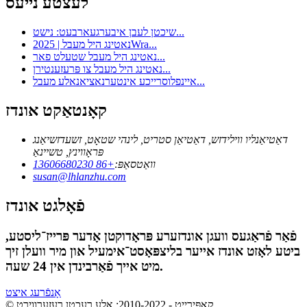
לעצטע נייעס
שיכטן לעבן איבערגעארבעט: נישט...
נאטינג היל מעבל | 2025Wra...
נאטינג היל מעבל שטעלט פאר...
נאטינג היל מעבל צו פּרעזענטירן...
איינפלוסרייכע אינטערנאציאנאלע מעבל...
קאָנטאַקט אונדז
דאַטיאַנליו ווילידזש, דאַטיאַן סטריט, לינהי שטאָט, זשעדזשיאַנג
פּראָווינץ, טשיינאַ
וואַטסאַפּ:
+86 13606680230
susan@lhlanzhu.com
פֿאָלגט אונדז
פֿאַר פֿראַגעס וועגן אונדזערע פּראָדוקטן אָדער פּרייז־ליסטע,
ביטע לאָזט אונדז אייער בליצפּאָסט־אימעיל און מיר וועלן זיך
מיט אייך פֿאַרבינדן אין 24 שעה.
אָנפֿרעג איצט
© קאַפּירייט - 2010-2022: אַלע רעכטן רעזערווירט.