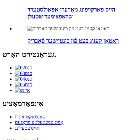
הייס פארקויפונג מאָדערן אַפּאָולסטערד
שלאָפצימער שטעלן
ראַטאַן קעניג בעט פֿון כינעזישער פֿאַבריק
געראַנטירט האַרט.
אינפֿאָרמאַציע
קאָנטאַקט אונדז
אָפֿט געשטעלטע פֿראַגעס
אויסשטעלונג