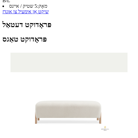
B/L
מאָק:
5 שטיק / איינס
שיקט אַן אימעיל צו אונדז
פּראָדוקט דעטאַל
פּראָדוקט טאַגס