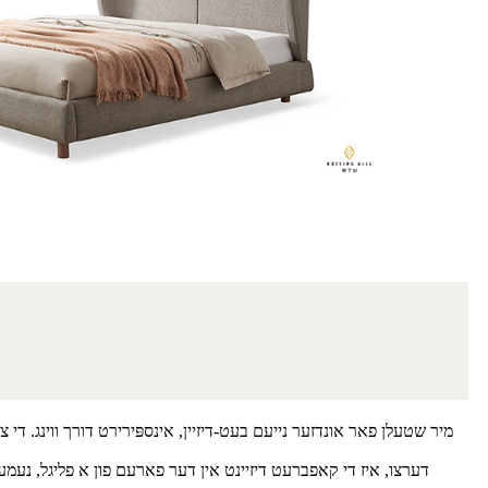
מיר שטעלן פאר אונדזער נייעם בעט-דיזיין, אינספּירירט דורך ווינג. די 
דערצו, איז די קאפברעט דיזיינט אין דער פארעם פון א פליגל, נעמענד