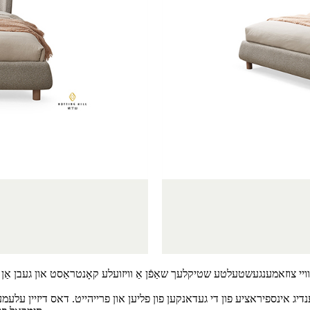
צוויי צוזאמענגעשטעלטע שטיקלעך שאַפֿן אַ וויזועלע קאָנטראַסט און געבן אַן
יג אינספיראציע פון ​​די געדאנקען פון פליען און פרייהייט. דאס דיזיין עלע