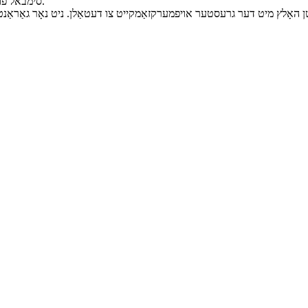
סימבאל פון שוץ און זיכערהייט, שאפנדיג א באקוועמע און זיכערע שלאף-אומגעבונג.
 האָלץ מיט דער גרעסטער אויפמערקזאַמקייט צו דעטאַלן. ניט נאָר גאַראַנטי