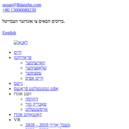
susan@lhlanzhu.com
+86 13606680230
ברוכים הבאים צו אונדזער וועבזייטל.
English
היים
פּראָדוקטן
וואוינצימער
שלאָפצימער
עסצימער
היים אפיס
נייעס
אָפֿט געשטעלטע פֿראַגעס
וועגן אונדז
הקדמה
פאַבריק טור
אויסשטעלונג
קאָנטאַקט אונדז
VR
2018 – 2019 מעבל יאַריד