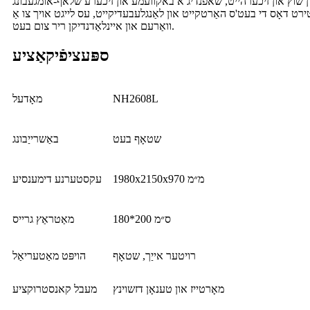
רט דאָס די בעט'ס האַרטקייט און לאַנגלעבעדיקייט, עס לייגט אויך צו אַ
וואַרעם און איינלאַדנדיקן ריר צום בעט.
ספּעציפֿיקאַציע
NH2608L
מאָדעל
שטאָף בעט
באַשרייַבונג
1980x2150x970 מ״מ
עקסטערנע דימענסיע
180*200 ס״מ
מאַטראַץ גרייס
רויטער אייַך, שטאָף
הויפּט מאַטעריאַל
מאָרטייז און טענאָן דזשוינץ
מעבל קאנסטרוקציע