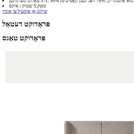
T/T, 30% אַוועקלייגן, 70% וואָג קעגן קאָפּיע פון ​​B/L
צאָלונג טערמינען:
מאָק:
5 שטיק / איינס
שיקט אַן אימעיל צו אונדז
פּראָדוקט דעטאַל
פּראָדוקט טאַגס