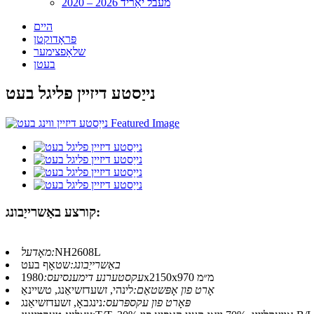
2020 – 2026 מעבל יאַריד
היים
פּראָדוקטן
שלאָפצימער
בעטן
נייַסטע דיזיין פליגל בעט
קורצע באַשרייַבונג:
NH2608L
מאָדעל:
באַשרייַבונג:
שטאָף בעט
1980x2150x970 מ״מ
עקסטערנע דימענסיעס:
אָרט פון אָפּשטאַם:
לינהי, זשעדזשיאַנג, טשיינאַ
פּאָרט פון עקספּרעס:
נינגבאָ, זשעדזשיאַנג