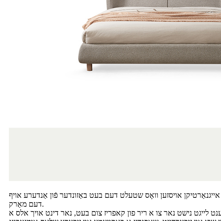
 אייגנאַרטיקן אויסזען וואָס שטעלט דעם בעט באַזונדער פֿון אַנדערע אויף
דעם מאַרק.
מענט לייגט נישט נאר צו א ריר פון קאפריז צום בעט, נאר דינט אויך אלס א