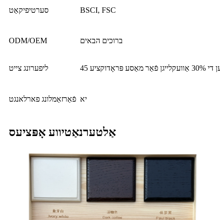
BSCI, FSC
סערטיפיקאַט
ברוכים הבאים
ODM/OEM
סע פּראָדוקציע
ליפערונג צייט
יא
פֿאַרזאַמלונג פארלאנגט
אַלטערנאַטיווע אָפּציעס