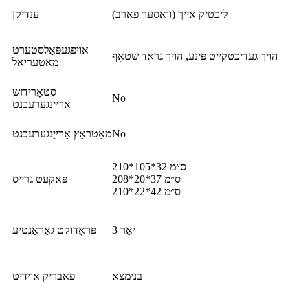
ליכטיק אייַך (וואַסער פאַרב)
ענדיקן
אויפגעפּאָלסטערט
הויך געדיכטקייט פּינע, הויך גראַד שטאָף
מאַטעריאַל
סטאָרידזש
No
אַרייַנגערעכנט
No
מאַטראַץ אַרייַנגערעכנט
210*105*32 ס״מ
208*20*37 ס״מ
פּאַקעט גרייס
210*22*42 ס״מ
3 יאָר
פּראָדוקט גאַראַנטיע
בנימצא
פאַבריק אוידיט