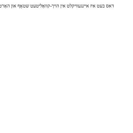
דאס בעט איז איינגעוויקלט אין הויך-קוואַליטעט שטאָף און האַרטן