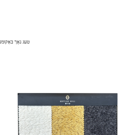
45 טעג נאָך באַקומען די 30% אַוועקלייגן פֿאַר מאַ